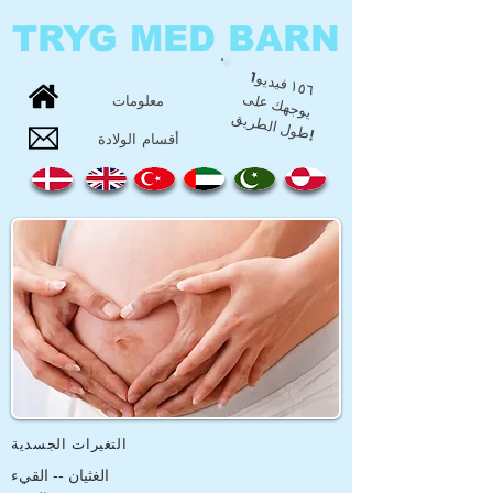
TRYG MED BARN
1
١٥٦
فيديو
يوجه
ك عل
طول ال
طري
ى
معلومات
ق
!
أقسام الولادة
التغيرات الجسدية
الغثيان -- القيء