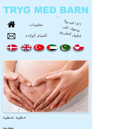
TRYG MED BARN
1
١٥٦
فيديو
يوجه
ك عل
طول ال
طري
معلومات
ى
ق
!
أقسام الولادة
خطوة بخطوة
مقدمة